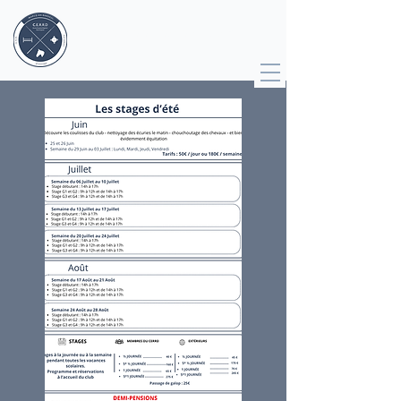
Votre centre équestre sur Marcq-
en-Baroeul